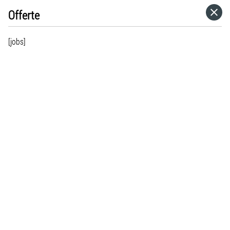
Offerte
HOME
[jobs]
CATEGORIE
VAI A
VISITA IL SITO