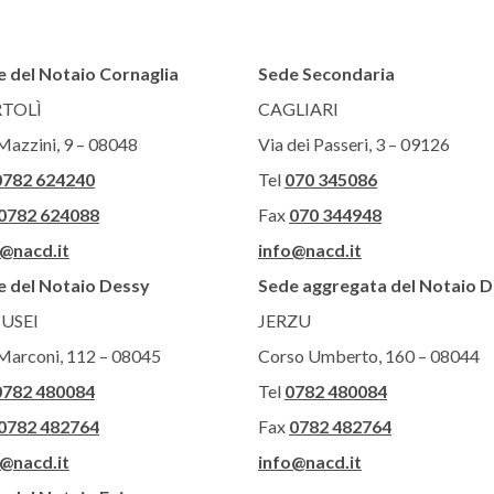
 del Notaio Cornaglia
Sede Secondaria
TOLÌ
CAGLIARI
Mazzini, 9 – 08048
Via dei Passeri, 3 – 09126
0782 624240
Tel
070 345086
0782 624088
Fax
070 344948
o@nacd.it
info@nacd.it
e del Notaio Dessy
Sede aggregata del Notaio 
USEI
JERZU
Marconi, 112 – 08045
Corso Umberto, 160 – 08044
0782 480084
Tel
0782 480084
0782 482764
Fax
0782 482764
o@nacd.it
info@nacd.it