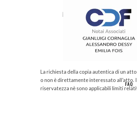
HOME
La richiesta della copia autentica di un att
o non è direttamente interessato all’atto. I
FAQ
riservatezza nè sono applicabili limiti relati