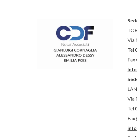
Sede
TOR
Via 
Tel
Fax
inf
Sed
LAN
Via 
Tel
Fax
inf