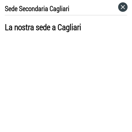
Sede Secondaria Cagliari
HOME
La nostra sede a Cagliari
CATEGORIE
VAI A
VISITA IL SITO