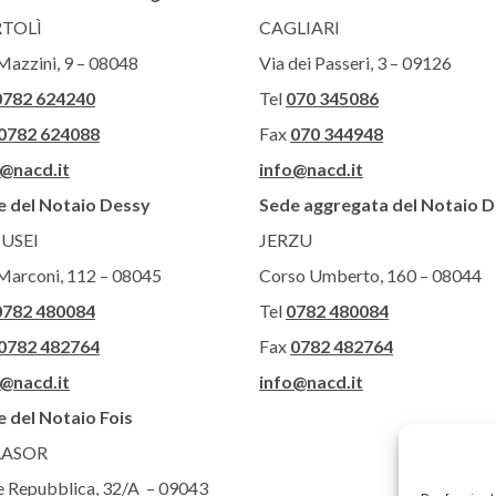
TOLÌ
CAGLIARI
Mazzini, 9 – 08048
Via dei Passeri, 3 – 09126
0782 624240
Tel
070 345086
0782 624088
Fax
070 344948
o@nacd.it
info@nacd.it
e del Notaio Dessy
Sede aggregata del Notaio 
USEI
JERZU
Marconi, 112 – 08045
Corso Umberto, 160 – 08044
0782 480084
Tel
0782 480084
0782 482764
Fax
0782 482764
o@nacd.it
info@nacd.it
 del Notaio Fois
LASOR
e Repubblica, 32/A – 09043