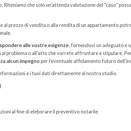
atto. Riteniamo che solo un’attenda valutazione del “caso” pos
e al prezzo di vendita o alla rendita di un appartamento potre
inale.
ispondere alle vostre esigenze
, fornendovi un adeguato e s
al problema o all’atto che vorrete affrontare e stipulare. Per
enza alcun impegno
per l’eventuale affidamento futuro dell’in
nformazioni e i tuoi dati direttamente al nostro studio.
)
ioni al fine di eleborare il preventivo notarile.