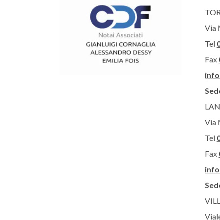
TOR
Via 
Tel
Fax
inf
Sed
LAN
Via 
Tel
Fax
inf
Sede
VIL
Vial