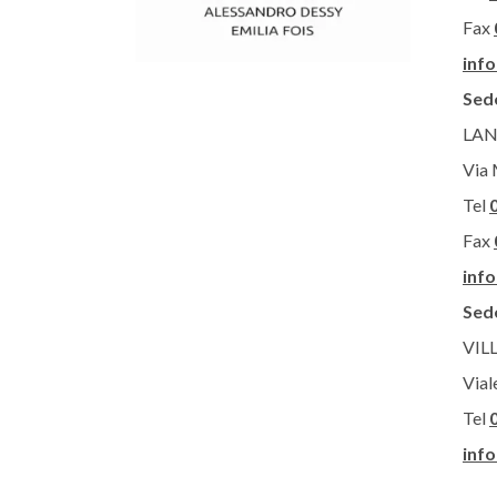
Fax
inf
Sed
LAN
Via 
Tel
Fax
inf
Sede
VIL
Vial
Tel
inf