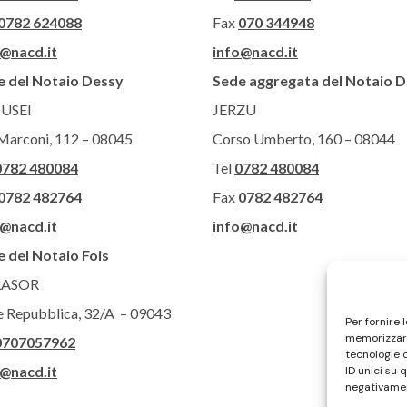
0782 624088
Fax
070 344948
o@nacd.it
info@nacd.it
e del Notaio Dessy
Sede aggregata del Notaio 
USEI
JERZU
Marconi, 112 – 08045
Corso Umberto, 160 – 08044
0782 480084
Tel
0782 480084
0782 482764
Fax
0782 482764
o@nacd.it
info@nacd.it
 del Notaio Fois
LASOR
e Repubblica, 32/A – 09043
Per fornire 
memorizzare
0707057962
tecnologie 
o@nacd.it
ID unici su 
negativamen