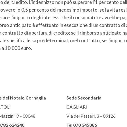
 del credito. L’indennizzo non può superare l’1 per cento dell
 ovvero lo 0,5 per cento del medesimo importo, se la vita resi
rare l’importo degli interessi che il consumatore avrebbe paga
rso anticipato è effettuato in esecuzione di un contratto di 
 contratto di apertura di credito; se il rimborso anticipato ha 
ale specifica fissa predeterminata nel contratto; se l’impo
e a 10.000 euro.
 del Notaio Cornaglia
Sede Secondaria
TOLÌ
CAGLIARI
Mazzini, 9 – 08048
Via dei Passeri, 3 – 09126
0782 624240
Tel
070 345086