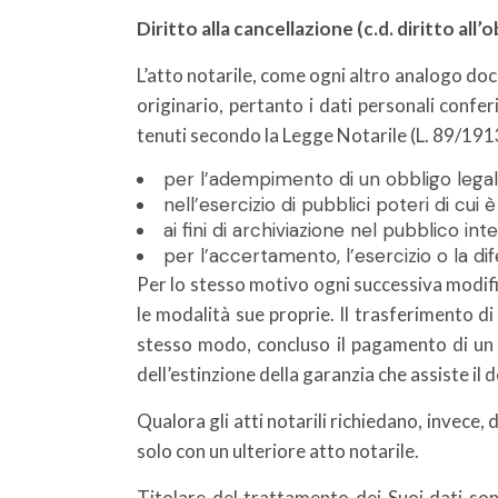
Diritto alla cancellazione (c.d. diritto all’o
L’atto notarile, come ogni altro analogo do
originario, pertanto i dati personali confer
tenuti secondo la Legge Notarile (L. 89/1913 
per l’adempimento di un obbligo legal
nell’esercizio di pubblici poteri di cui 
ai fini di archiviazione nel pubblico int
per l’accertamento, l’esercizio o la dife
Per lo stesso motivo ogni successiva modif
le modalità sue proprie. Il trasferimento d
stesso modo, concluso il pagamento di un m
dell’estinzione della garanzia che assiste il
Qualora gli atti notarili richiedano, invece, 
solo con un ulteriore atto notarile.
Titolare del trattamento dei Suoi dati sono