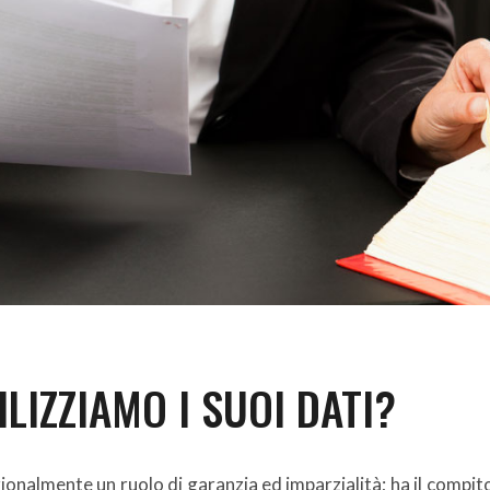
LIZZIAMO I SUOI DATI?
uzionalmente un ruolo di garanzia ed imparzialità; ha il compito