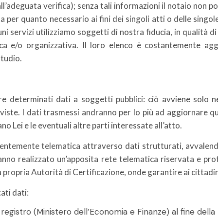
ll’adeguata verifica); senza tali informazioni il notaio non po
a per quanto necessario ai fini dei singoli atti o delle singol
luni servizi utilizziamo soggetti di nostra fiducia, in qualità
ica e/o organizzativa. Il loro elenco è costantemente ag
tudio.
e determinati dati a soggetti pubblici: ciò avviene solo n
ste. I dati trasmessi andranno per lo più ad aggiornare queg
o Lei e le eventuali altre parti interessate all’atto.
ntemente telematica attraverso dati strutturati, avvalendo
i hanno realizzato un’apposita rete telematica riservata e p
 propria Autorità di Certificazione, onde garantire ai cittadi
ti dati:
l registro (Ministero dell’Economia e Finanze) al fine della