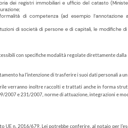
toria dei registri immobiliari e ufficio del catasto (Minis
turazione;
 le formalità di competenza (ad esempio l’annotazione 
uzioni di società di persone e di capitali, le modifiche di s
accessibili con specifiche modalità regolate direttamente dall
attamento ha l’intenzione di trasferire i suoi dati personali a u
tarile verranno inoltre raccolti e trattati anche in forma st
109/2007 e 231/2007, norme di attuazione, integrazioni e modi
to UE n. 2016/679, Lei potrebbe conferire, al notaio per l’ese