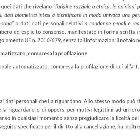
 quei dati che rivelano
“l’origine razziale o etnica, le opinioni p
 dati biometrici intesi a identificare in modo univoco una perso
ersona”
o dati dati personali relativi
a condanne penali e rea
bero ed esplicito consenso, manifestato in forma scritta in
Regolamento UE n. 2016/679, senza tali informazioni il notaio n
omatizzato, compresa la profilazione
onale automatizzato, compresa la profilazione di cui all’art
i dati personali che La riguardano. Allo stesso modo può ric
 la riguardano o di opporsi per motivi legittimi ad un loro 
nsenso in qualsiasi momento senza pregiudicare la liceità d
guito specificato per il diritto alla cancellazione, ha inoltre 