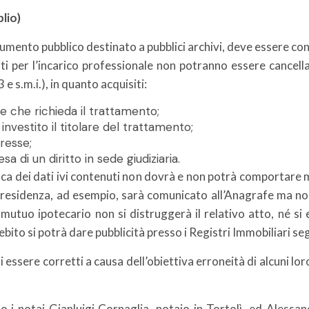
blio)
cumento pubblico destinato a pubblici archivi, deve essere co
iti per l’incarico professionale non potranno essere cancellati
e s.m.i.), in quanto acquisiti:
e che richieda il trattamento;
è investito il titolare del trattamento;
eresse;
sa di un diritto in sede giudiziaria.
ica dei dati ivi contenuti non dovrà e non potrà comportare 
i residenza, ad esempio, sarà comunicato all’Anagrafe ma no
utuo ipotecario non si distruggerà il relativo atto, né si
 debito si potrà dare pubblicità presso i Registri Immobiliari 
di essere corretti a causa dell’obiettiva erroneità di alcuni lo
 i notai Gianluigi Cornaglia, notaio in Tortolì, ed Alessan