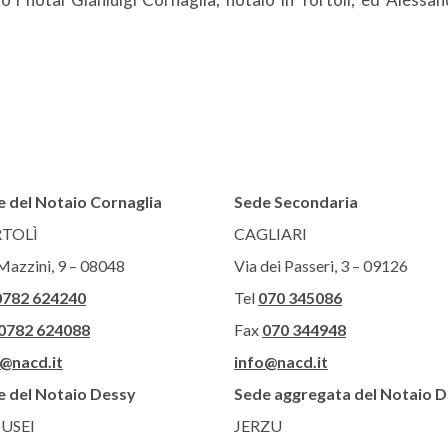
 del Notaio Cornaglia
Sede Secondaria
TOLÌ
CAGLIARI
Mazzini, 9 – 08048
Via dei Passeri, 3 – 09126
0782 624240
Tel
070 345086
0782 624088
Fax
070 344948
o@nacd.it
info@nacd.it
e del Notaio Dessy
Sede aggregata del Notaio 
USEI
JERZU