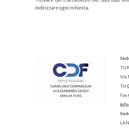
indirizzare ogni richiesta.
Sede
TOR
Via 
Tel
Fax
inf
Sed
LAN