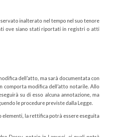
nservato inalterato nel tempo nel suo tenore
 ove siano stati riportati in registri o atti
modifica dell’atto, ma sarà documentata con
n comporta modifica dell’atto notarile. Allo
 eseguirà su di esso alcuna annotazione, ma
seguendo le procedure previste dalla Legge.
ro elementi, la rettifica potrà essere eseguita
dro Dessy, notaio in Lanusei, ai quali potrà