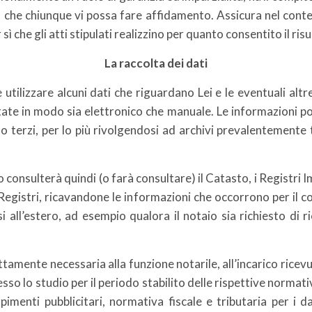
 che chiunque vi possa fare affidamento. Assicura nel contem
 sì che gli atti stipulati realizzino per quanto consentito il ris
La raccolta dei dati
 utilizzare alcuni dati che riguardano Lei e le eventuali altre
ttate in modo sia elettronico che manuale. Le informazioni p
o terzi, per lo più rivolgendosi ad archivi prevalentemente 
o consulterà quindi (o farà consultare) il Catasto, i Registri I
i Registri, ricavandone le informazioni che occorrono per il co
i all’estero, ad esempio qualora il notaio sia richiesto di 
ettamente necessaria alla funzione notarile, all’incarico rice
esso lo studio per il periodo stabilito delle rispettive normat
empimenti pubblicitari, normativa fiscale e tributaria per i 