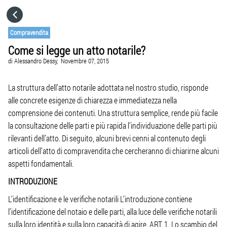
HOME
Compravendita
Come si legge un atto notarile?
CATEGORIE
di
Alessandro Dessy,
Novembre 07, 2015
VAI A
La struttura dell’atto notarile adottata nel nostro studio, risponde
alle concrete esigenze di chiarezza e immediatezza nella
comprensione dei contenuti. Una struttura semplice, rende più facile
VISITA IL SITO
la consultazione delle parti e più rapida l’individuazione delle parti più
rilevanti dell’atto. Di seguito, alcuni brevi cenni al contenuto degli
articoli dell’atto di compravendita che cercheranno di chiarirne alcuni
aspetti fondamentali.
INTRODUZIONE
L’identificazione e le verifiche notarili L’introduzione contiene
l’identificazione del notaio e delle parti, alla luce delle verifiche notarili
sulla loro identità e sulla loro capacità di agire. ART. 1. Lo scambio del