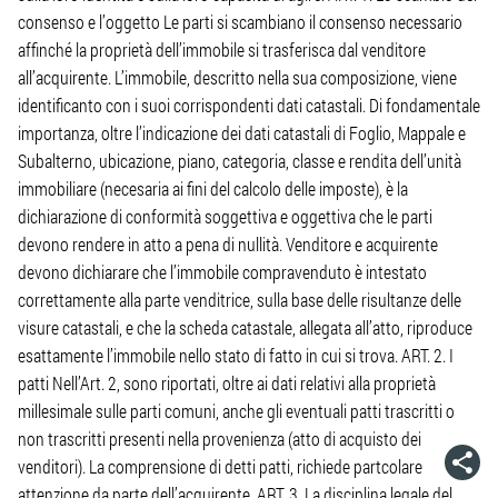
consenso e l’oggetto Le parti si scambiano il consenso necessario
affinché la proprietà dell’immobile si trasferisca dal venditore
all’acquirente. L’immobile, descritto nella sua composizione, viene
identificanto con i suoi corrispondenti dati catastali. Di fondamentale
importanza, oltre l’indicazione dei dati catastali di Foglio, Mappale e
Subalterno, ubicazione, piano, categoria, classe e rendita dell’unità
immobiliare (necesaria ai fini del calcolo delle imposte), è la
dichiarazione di conformità soggettiva e oggettiva che le parti
devono rendere in atto a pena di nullità. Venditore e acquirente
devono dichiarare che l’immobile compravenduto è intestato
correttamente alla parte venditrice, sulla base delle risultanze delle
visure catastali, e che la scheda catastale, allegata all’atto, riproduce
esattamente l’immobile nello stato di fatto in cui si trova. ART. 2. I
patti Nell’Art. 2, sono riportati, oltre ai dati relativi alla proprietà
millesimale sulle parti comuni, anche gli eventuali patti trascritti o
non trascritti presenti nella provenienza (atto di acquisto dei
venditori). La comprensione di detti patti, richiede partcolare
attenzione da parte dell’acquirente. ART. 3. La disciplina legale del