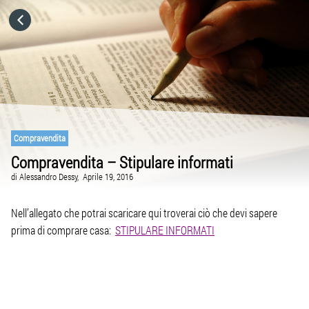
HOME
CATEGORIE
VAI A
Compravendita
Compravendita – Stipulare informati
VISITA IL SITO
di
Alessandro Dessy,
Aprile 19, 2016
Nell’allegato che potrai scaricare qui troverai ciò che devi sapere
prima di comprare casa:
STIPULARE INFORMATI