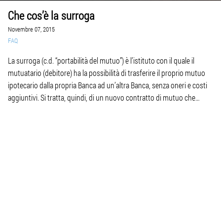
Che cos’è la surroga
Novembre 07, 2015
FAQ
La surroga (c.d. “portabilità del mutuo”) è l’istituto con il quale il
mutuatario (debitore) ha la possibilità di trasferire il proprio mutuo
ipotecario dalla propria Banca ad un’altra Banca, senza oneri e costi
aggiuntivi. Si tratta, quindi, di un nuovo contratto di mutuo che
sostituisce quello precedente e nel quale, il subingresso, ha luogo
alle […]