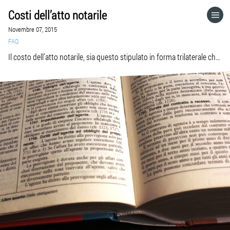
Costi dell’atto notarile
HOME
Novembre 07, 2015
FAQ
CATEGORIE
Il costo dell’atto notarile, sia questo stipulato in forma trilaterale che
bilaterale, è totalmente a carico della Banca surrogante. La vigente
normativa prevede, per gli atti in oggetto, la necessaria “esclusione di
VAI A
penali o altri oneri di qualsiasi natura”, a carico del mutuatario, con
riguardo all’estinzione del mutuo precedente ed all’accensione di
VISITA IL SITO
quello nuovo. E’ […]